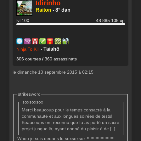
Idirinho
Raiton
-
8° dan
lvl.100
48.885.105 xp
Taishō
Ninja To Kill
-
/
306 courses
360 assassinats
le dimanche 13 septembre 2015 à 02:15
strikesword
soxsoxsox
Merci beaucoup pour le temps consacré à la
communauté et aux longues soirées de tests!
Beaucoups ont reconnu que tu as porté un sacré
projet jusque là, ayant donné du plaisir à de [..]
Whou je suis dedans lu soxsoxsox !!!!!!!!!!!!!!!!!!!!!!