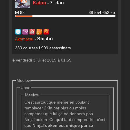
Katon
-
7° dan
lvl.88
38.554.652 xp
Shishō
Akamatsu
-
/
333 courses
999 assassinats
le vendredi 3 juillet 2015 à 01:55
Meelow
Upoo
Meelow
C'est surtout que même en voulant
remplacer 2Kin par plus ou moins
compétent que lui ça ne donnera pas
NinjaTooken. Ce qu'il faut comprendre, c'est
que
NinjaTooken est unique par sa