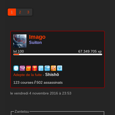
1
2
3
Imago
Suiton
lvl.100
67.349.705 xp
Shishō
Adepte de la fuite
-
/
123 courses
502 assassinats
le vendredi 4 novembre 2016 à 23:53
Zantetsu