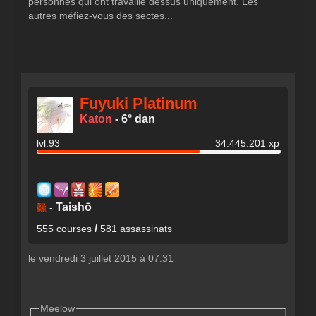
personnes qui ont travaillé dessus uniquement. Les
autres méfiez-vous des sectes...
Fuyuki Platinum
Katon
-
6° dan
lvl.93
34.445.201 xp
Taishō
龘
-
/
555 courses
581 assassinats
le vendredi 3 juillet 2015 à 07:31
Meelow