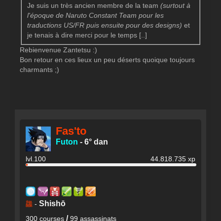
Je suis un très ancien membre de la team
(surtout à
l'époque de Naruto Constant Team pour les
traductions US/FR puis ensuite pour des designs)
et
je tenais à dire merci pour le temps [..]
Rebienvenue Zantetsu :)
Bon retour en ces lieux un peu déserts quoique toujours
charmants ;)
Fas'to
Futon
-
6° dan
lvl.100
44.818.735 xp
Shishō
龘
-
/
300 courses
99 assassinats