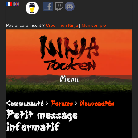
Pas encore inscrit ?
Créer mon Ninja
|
Mon compte
Menu
Communauté
Forums
Nouveautés
Petit message
informatif