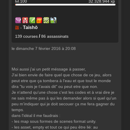
lvl.100
32.328.944 xp
Taishō
龘
-
/
139 courses
86 assassinats
le dimanche 7 février 2016 à 20:08
Moi aussi j'ai un petit méssage à passer,
J'ai bien envie de faire quel que chose de ce jeu, alors
peut etre que ça tombera à l'eau et que tout le monde
dira "tu vois je t'avais dit" ou peut etre que non.
Je n'attend qu'une chose c'est les codes et à vrai dire je
ne sais même pas à qui les demander alors si quel qu'un
peu m'indiquer qui je doit secouer ça me fera gagner du
temps.
dans l'idéal il me faudrais :
- les map sous formes de scenes format unity.
- les asset, empty et tout ce qui peu être lié: au