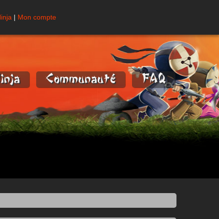
inja
|
Mon compte
inja
Communauté
FAQ