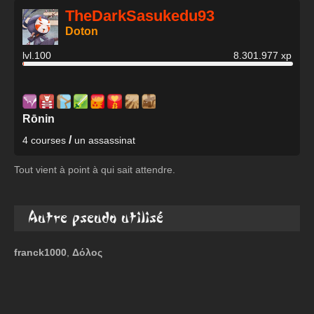
TheDarkSasukedu93
Doton
lvl.100
8.301.977 xp
Rōnin
/
4 courses
un assassinat
Tout vient à point à qui sait attendre.
Autre pseudo utilisé
franck1000
,
Δόλος