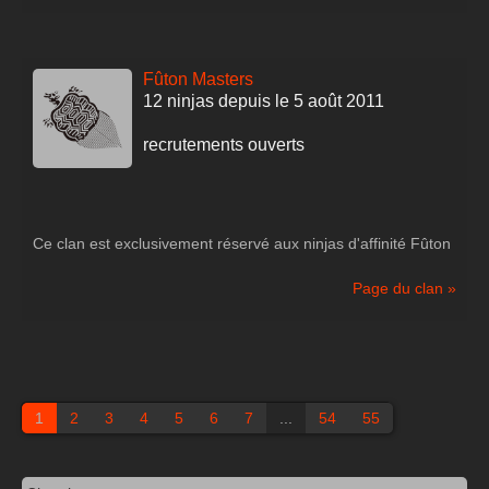
Fûton Masters
12 ninjas depuis le 5 août 2011
recrutements ouverts
Ce clan est exclusivement réservé aux ninjas d'affinité Fûton
désireux de devenir toujours plus puissants d'un niveau égal
ou supérieur à 55.
Page du clan »
On est Fûton, on est des maîtres, on est les Fûton Masters !
1
2
3
4
5
6
7
...
54
55
Les membres du clan devront rajouter un petit
F.M.
sur leur
photo de profil
.