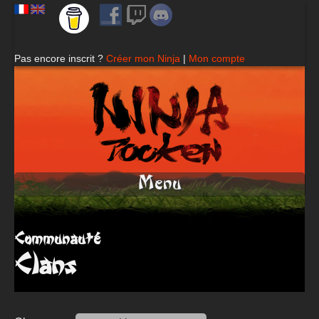
Pas encore inscrit ?
Créer mon Ninja
|
Mon compte
Menu
Communauté
Clans