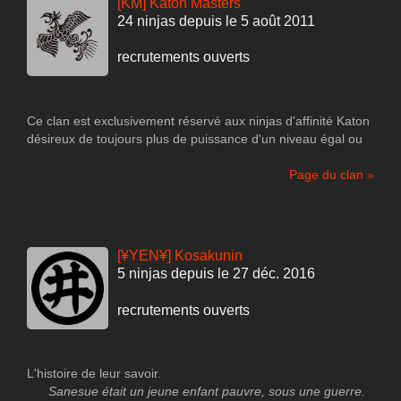
[KM] Katon Masters
24 ninjas depuis le 5 août 2011
recrutements ouverts
Ce clan est exclusivement réservé aux ninjas d'affinité Katon
désireux de toujours plus de puissance d'un niveau égal ou
supérieur à 60.
Il fait partie de l'Alliance Masters, avec les
Doton Masters
et
Page du clan »
les
Futon Masters
. Ce sont donc bien sûr des clans amis
mais une certaine rivalité existe entre ces maisons.
Parfois, des tournois seront organisés entre les membres de
l'Alliance Masters. Le gagnant est sacré "Master des
[¥YEN¥] Kosakunin
Masters". Tenez-vous au courant !
5 ninjas depuis le 27 déc. 2016
recrutements ouverts
On est Katon, on est des maîtres, on est les Katon Masters !
L'histoire de leur savoir.
Les membres du clan devront rajouter un petit
K.M.
sur leur
Sanesue était un jeune enfant pauvre, sous une guerre.