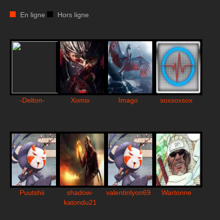
En ligne
Hors ligne
-Delton-
Xomix
Imago
soxsoxsox
Puutshii
shadow-
valentinlyon69
Wartonne
katondu21