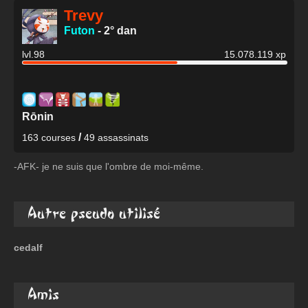
Trevy
Futon
-
2° dan
lvl.98
15.078.119 xp
Rōnin
/
163 courses
49 assassinats
-AFK- je ne suis que l'ombre de moi-même.
Autre pseudo utilisé
cedalf
Amis