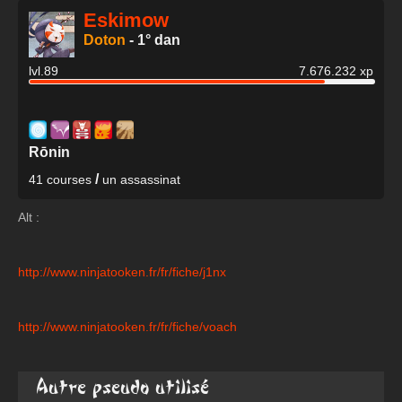
Eskimow
Doton
-
1° dan
lvl.89
7.676.232 xp
Rōnin
/
41 courses
un assassinat
Alt :
http://www.ninjatooken.fr/fr/fiche/j1nx
http://www.ninjatooken.fr/fr/fiche/voach
Autre pseudo utilisé