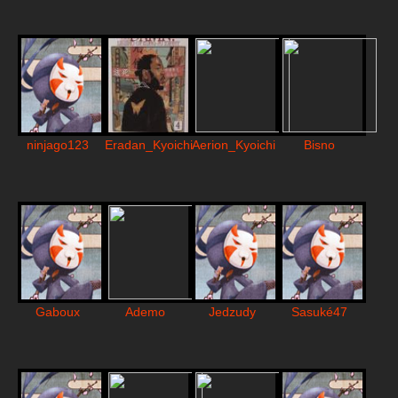
ninjago123
Eradan_Kyoichi
Aerion_Kyoichi
Bisno
Gaboux
Ademo
Jedzudy
Sasuké47