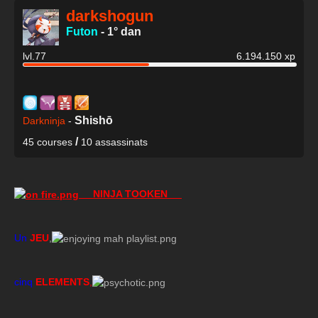
darkshogun
Futon
-
1° dan
lvl.77
6.194.150 xp
Shishō
Darkninja
-
/
45 courses
10 assassinats
NINJA TOOKEN
Un
JEU
,
cinq
ELEME
NT
S
,