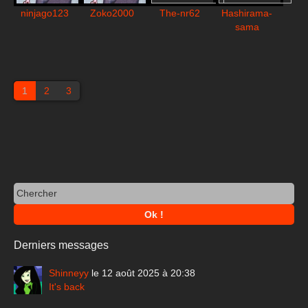
ninjago123
Zoko2000
The-nr62
Hashirama-
sama
1
2
3
Derniers messages
Shinneyy
le 12 août 2025 à 20:38
It's back